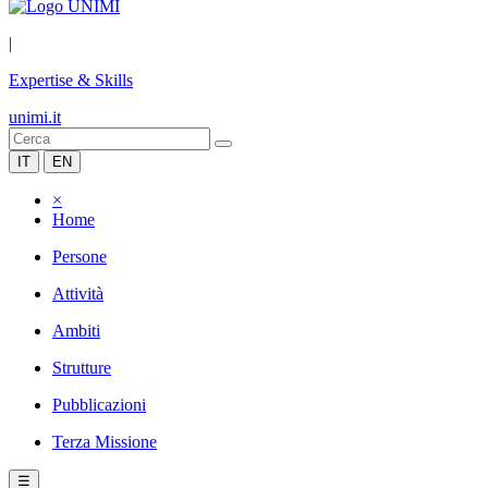
|
Expertise & Skills
unimi.it
IT
EN
×
Home
Persone
Attività
Ambiti
Strutture
Pubblicazioni
Terza Missione
☰