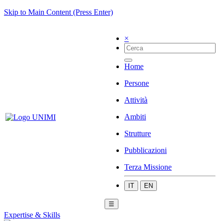
Skip to Main Content (Press Enter)
×
Home
Persone
Attività
Ambiti
Strutture
Pubblicazioni
Terza Missione
IT
EN
☰
Expertise & Skills