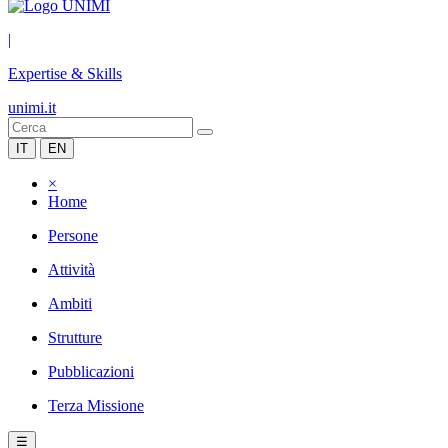
|
Expertise & Skills
unimi.it
IT
EN
×
Home
Persone
Attività
Ambiti
Strutture
Pubblicazioni
Terza Missione
☰