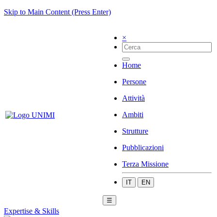
Skip to Main Content (Press Enter)
×
Home
Persone
Attività
Ambiti
Strutture
Pubblicazioni
Terza Missione
IT
EN
☰
Expertise & Skills