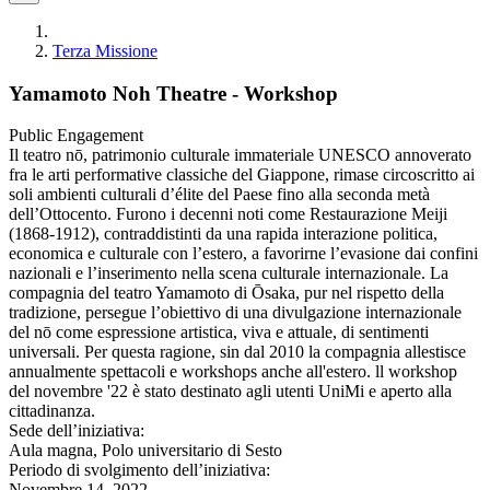
Terza Missione
Yamamoto Noh Theatre - Workshop
Public Engagement
Il teatro nō, patrimonio culturale immateriale UNESCO annoverato
fra le arti performative classiche del Giappone, rimase circoscritto ai
soli ambienti culturali d’élite del Paese fino alla seconda metà
dell’Ottocento. Furono i decenni noti come Restaurazione Meiji
(1868-1912), contraddistinti da una rapida interazione politica,
economica e culturale con l’estero, a favorirne l’evasione dai confini
nazionali e l’inserimento nella scena culturale internazionale. La
compagnia del teatro Yamamoto di Ōsaka, pur nel rispetto della
tradizione, persegue l’obiettivo di una divulgazione internazionale
del nō come espressione artistica, viva e attuale, di sentimenti
universali. Per questa ragione, sin dal 2010 la compagnia allestisce
annualmente spettacoli e workshops anche all'estero. ll workshop
del novembre '22 è stato destinato agli utenti UniMi e aperto alla
cittadinanza.
Sede dell’iniziativa:
Aula magna, Polo universitario di Sesto
Periodo di svolgimento dell’iniziativa:
Novembre 14, 2022