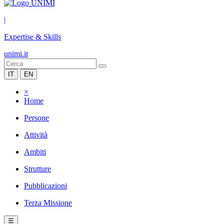
|
Expertise & Skills
unimi.it
IT
EN
×
Home
Persone
Attività
Ambiti
Strutture
Pubblicazioni
Terza Missione
☰