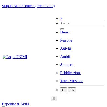
Skip to Main Content (Press Enter)
×
Home
Persone
Attività
Ambiti
Strutture
Pubblicazioni
Terza Missione
IT
EN
☰
Expertise & Skills