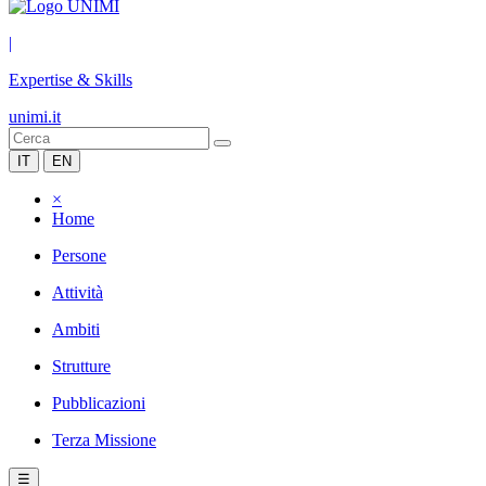
|
Expertise & Skills
unimi.it
IT
EN
×
Home
Persone
Attività
Ambiti
Strutture
Pubblicazioni
Terza Missione
☰