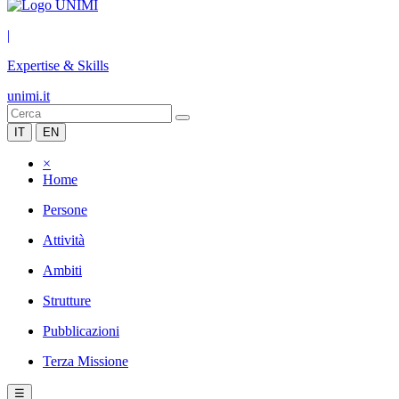
|
Expertise & Skills
unimi.it
IT
EN
×
Home
Persone
Attività
Ambiti
Strutture
Pubblicazioni
Terza Missione
☰