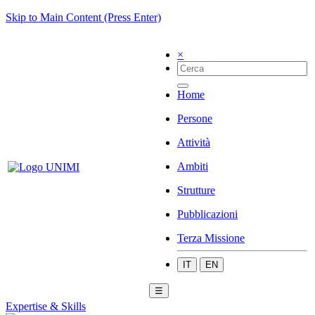
Skip to Main Content (Press Enter)
×
Home
Persone
Attività
Ambiti
Strutture
Pubblicazioni
Terza Missione
IT
EN
☰
Expertise & Skills