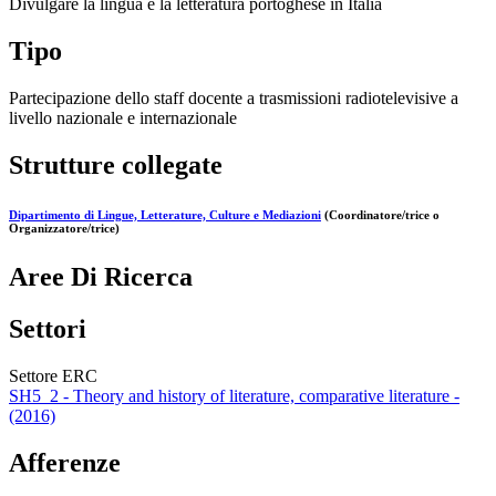
Divulgare la lingua e la letteratura portoghese in Italia
Tipo
Partecipazione dello staff docente a trasmissioni radiotelevisive a
livello nazionale e internazionale
Strutture collegate
Dipartimento di Lingue, Letterature, Culture e Mediazioni
(Coordinatore/trice o
Organizzatore/trice)
Aree Di Ricerca
Settori
Settore ERC
SH5_2 - Theory and history of literature, comparative literature -
(2016)
Afferenze