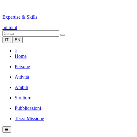
|
Expertise & Skills
unimi.it
IT
EN
×
Home
Persone
Attività
Ambiti
Strutture
Pubblicazioni
Terza Missione
☰