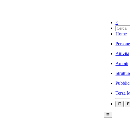
×
Home
Persone
Attività
Ambiti
Struttur
Pubblic
Terza M
IT
E
☰