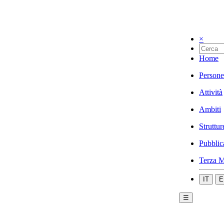
×
Home
Persone
Attività
Ambiti
Struttur
Pubblic
Terza M
IT
E
☰