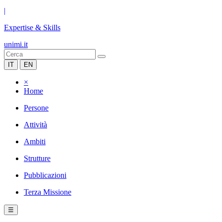
|
Expertise & Skills
unimi.it
IT
EN
×
Home
Persone
Attività
Ambiti
Strutture
Pubblicazioni
Terza Missione
☰