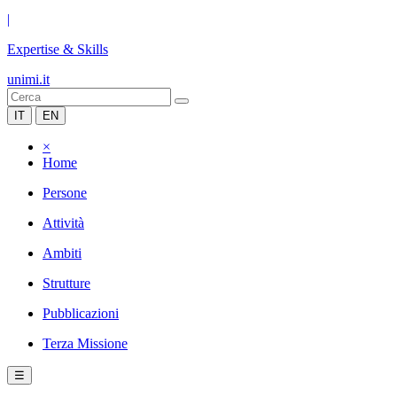
|
Expertise & Skills
unimi.it
IT
EN
×
Home
Persone
Attività
Ambiti
Strutture
Pubblicazioni
Terza Missione
☰