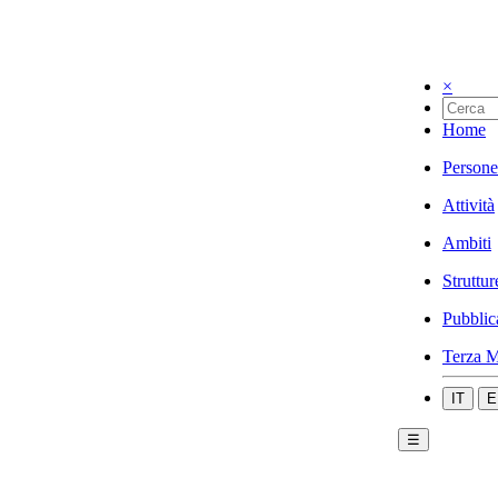
×
Home
Persone
Attività
Ambiti
Struttur
Pubblic
Terza M
IT
E
☰