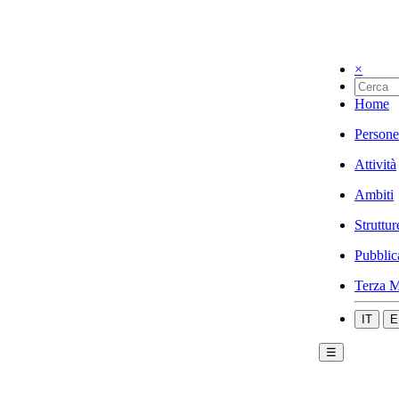
×
Home
Persone
Attività
Ambiti
Struttur
Pubblic
Terza M
IT
E
☰