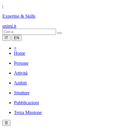
|
Expertise & Skills
unimi.it
IT
EN
×
Home
Persone
Attività
Ambiti
Strutture
Pubblicazioni
Terza Missione
☰