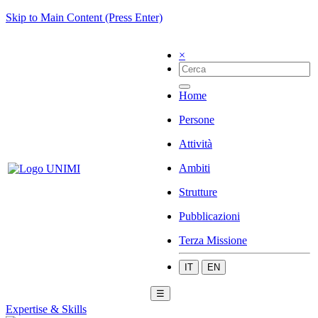
Skip to Main Content (Press Enter)
×
Home
Persone
Attività
Ambiti
Strutture
Pubblicazioni
Terza Missione
IT
EN
☰
Expertise & Skills