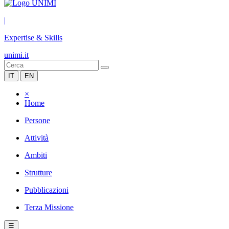
|
Expertise & Skills
unimi.it
IT
EN
×
Home
Persone
Attività
Ambiti
Strutture
Pubblicazioni
Terza Missione
☰