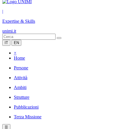
|
Expertise & Skills
unimi.it
IT
EN
×
Home
Persone
Attività
Ambiti
Strutture
Pubblicazioni
Terza Missione
☰