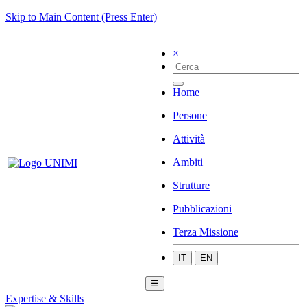
Skip to Main Content (Press Enter)
×
Home
Persone
Attività
Ambiti
Strutture
Pubblicazioni
Terza Missione
IT
EN
☰
Expertise & Skills