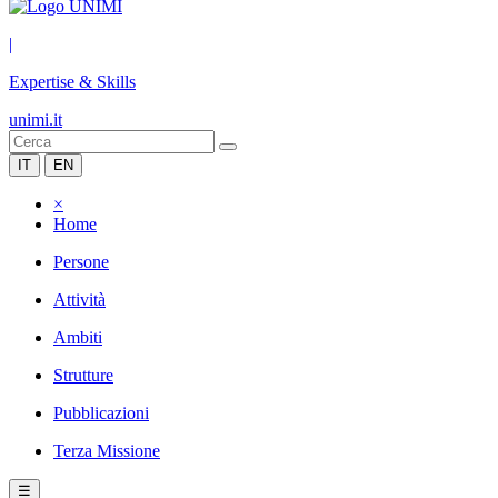
|
Expertise & Skills
unimi.it
IT
EN
×
Home
Persone
Attività
Ambiti
Strutture
Pubblicazioni
Terza Missione
☰