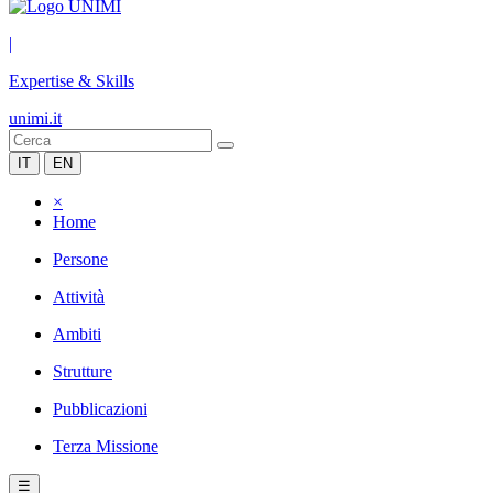
|
Expertise & Skills
unimi.it
IT
EN
×
Home
Persone
Attività
Ambiti
Strutture
Pubblicazioni
Terza Missione
☰