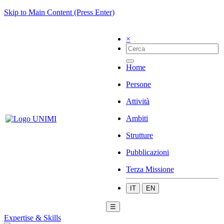
Skip to Main Content (Press Enter)
×
Home
Persone
Attività
Ambiti
Strutture
Pubblicazioni
Terza Missione
IT
EN
☰
Expertise & Skills