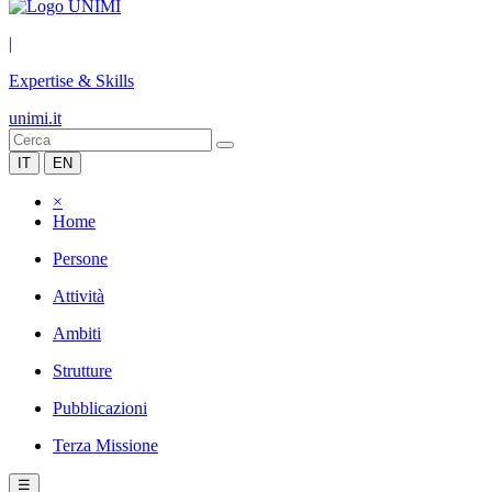
|
Expertise & Skills
unimi.it
IT
EN
×
Home
Persone
Attività
Ambiti
Strutture
Pubblicazioni
Terza Missione
☰