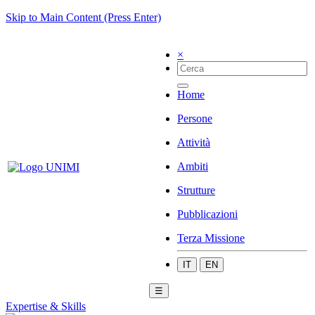
Skip to Main Content (Press Enter)
×
Home
Persone
Attività
Ambiti
Strutture
Pubblicazioni
Terza Missione
IT
EN
☰
Expertise & Skills