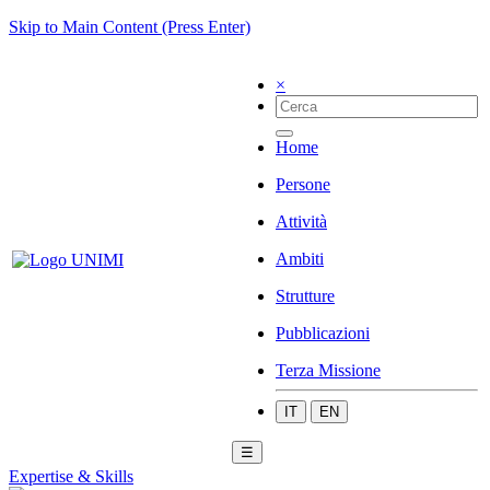
Skip to Main Content (Press Enter)
×
Home
Persone
Attività
Ambiti
Strutture
Pubblicazioni
Terza Missione
IT
EN
☰
Expertise & Skills