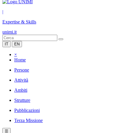
|
Expertise & Skills
unimi.it
IT
EN
×
Home
Persone
Attività
Ambiti
Strutture
Pubblicazioni
Terza Missione
☰