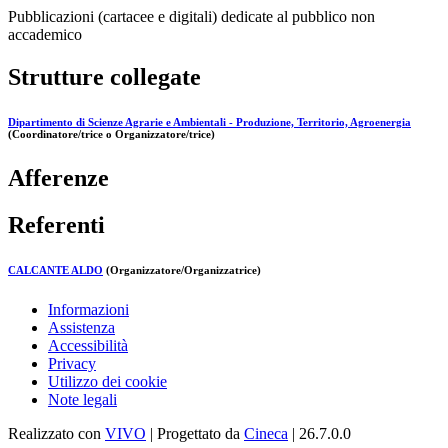
Pubblicazioni (cartacee e digitali) dedicate al pubblico non
accademico
Strutture collegate
Dipartimento di Scienze Agrarie e Ambientali - Produzione, Territorio, Agroenergia
(Coordinatore/trice o Organizzatore/trice)
Afferenze
Referenti
CALCANTE ALDO
(Organizzatore/Organizzatrice)
Informazioni
Assistenza
Accessibilità
Privacy
Utilizzo dei cookie
Note legali
Realizzato con
VIVO
| Progettato da
Cineca
| 26.7.0.0