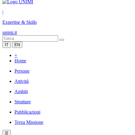
|
Expertise & Skills
unimi.it
IT
EN
×
Home
Persone
Attività
Ambiti
Strutture
Pubblicazioni
Terza Missione
☰