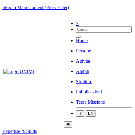
Skip to Main Content (Press Enter)
×
Home
Persone
Attività
Ambiti
Strutture
Pubblicazioni
Terza Missione
IT
EN
☰
Expertise & Skills