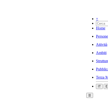
×
Home
Persone
Attività
Ambiti
Struttur
Pubblic
Terza M
IT
E
☰