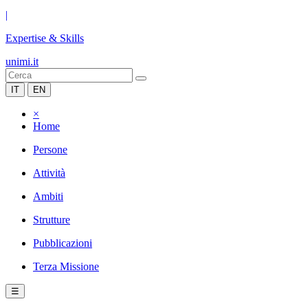
|
Expertise & Skills
unimi.it
IT
EN
×
Home
Persone
Attività
Ambiti
Strutture
Pubblicazioni
Terza Missione
☰