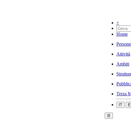
×
Home
Persone
Attività
Ambiti
Struttur
Pubblic
Terza M
IT
E
☰