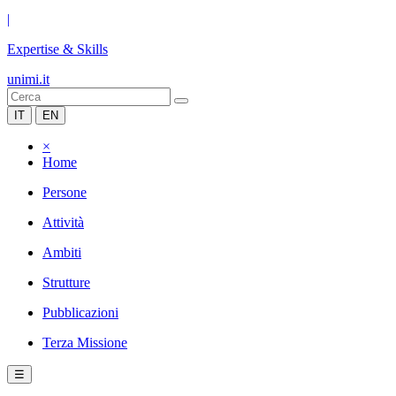
|
Expertise & Skills
unimi.it
IT
EN
×
Home
Persone
Attività
Ambiti
Strutture
Pubblicazioni
Terza Missione
☰