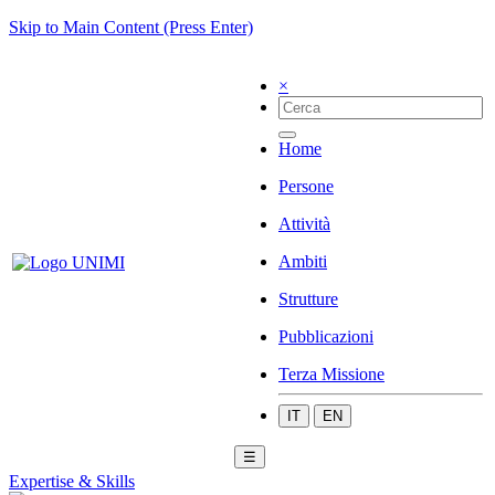
Skip to Main Content (Press Enter)
×
Home
Persone
Attività
Ambiti
Strutture
Pubblicazioni
Terza Missione
IT
EN
☰
Expertise & Skills