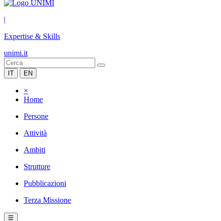
|
Expertise & Skills
unimi.it
IT
EN
×
Home
Persone
Attività
Ambiti
Strutture
Pubblicazioni
Terza Missione
☰