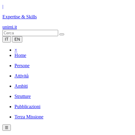
|
Expertise & Skills
unimi.it
IT
EN
×
Home
Persone
Attività
Ambiti
Strutture
Pubblicazioni
Terza Missione
☰