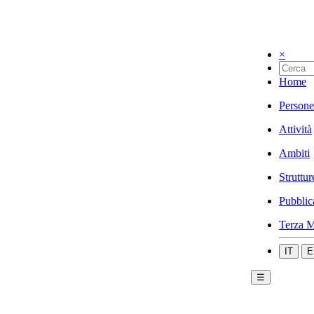
×
Home
Persone
Attività
Ambiti
Struttur
Pubblic
Terza M
IT
E
☰