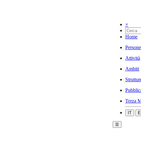
×
Home
Persone
Attività
Ambiti
Struttur
Pubblic
Terza M
IT
E
☰