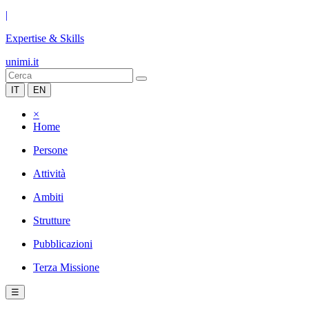
|
Expertise & Skills
unimi.it
IT
EN
×
Home
Persone
Attività
Ambiti
Strutture
Pubblicazioni
Terza Missione
☰