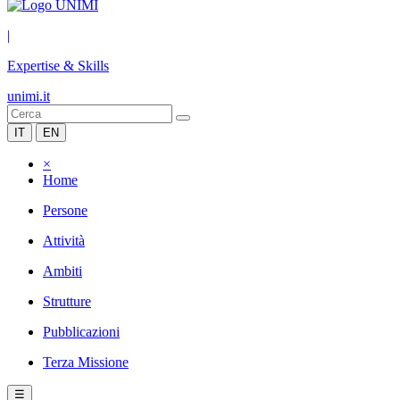
|
Expertise & Skills
unimi.it
IT
EN
×
Home
Persone
Attività
Ambiti
Strutture
Pubblicazioni
Terza Missione
☰