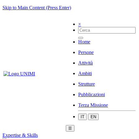
Skip to Main Content (Press Enter)
×
Home
Persone
Attività
Ambiti
Strutture
Pubblicazioni
Terza Missione
IT
EN
☰
Expertise & Skills