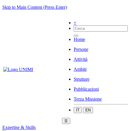
Skip to Main Content (Press Enter)
×
Home
Persone
Attività
Ambiti
Strutture
Pubblicazioni
Terza Missione
IT
EN
☰
Expertise & Skills