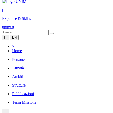
|
Expertise & Skills
unimi.it
IT
EN
×
Home
Persone
Attività
Ambiti
Strutture
Pubblicazioni
Terza Missione
☰