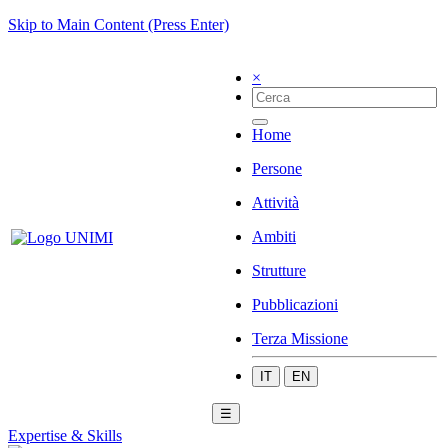
Skip to Main Content (Press Enter)
×
Home
Persone
Attività
Ambiti
Strutture
Pubblicazioni
Terza Missione
IT
EN
☰
Expertise & Skills