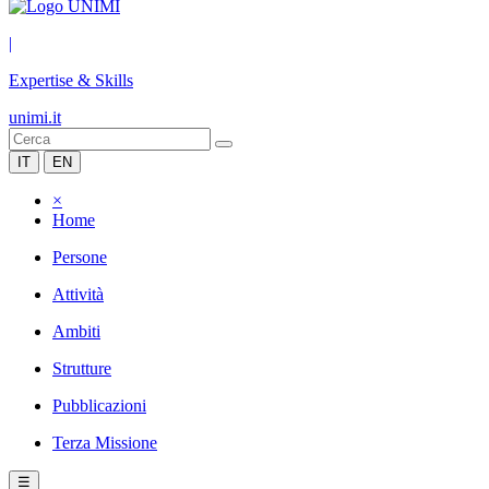
|
Expertise & Skills
unimi.it
IT
EN
×
Home
Persone
Attività
Ambiti
Strutture
Pubblicazioni
Terza Missione
☰