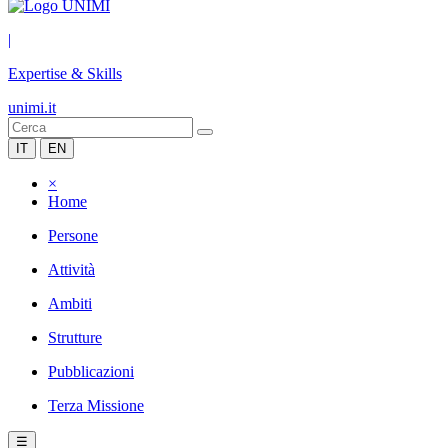
|
Expertise & Skills
unimi.it
IT
EN
×
Home
Persone
Attività
Ambiti
Strutture
Pubblicazioni
Terza Missione
☰