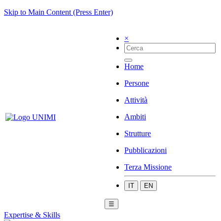
Skip to Main Content (Press Enter)
×
Home
Persone
Attività
Ambiti
Strutture
Pubblicazioni
Terza Missione
IT
EN
☰
Expertise & Skills