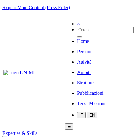
Skip to Main Content (Press Enter)
×
Home
Persone
Attività
Ambiti
Strutture
Pubblicazioni
Terza Missione
IT
EN
☰
Expertise & Skills