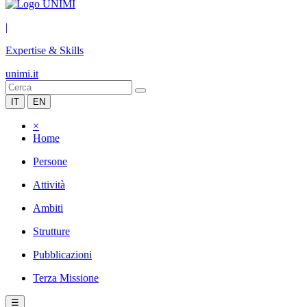
|
Expertise & Skills
unimi.it
IT
EN
×
Home
Persone
Attività
Ambiti
Strutture
Pubblicazioni
Terza Missione
☰