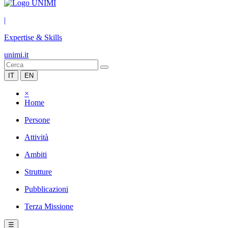
|
Expertise & Skills
unimi.it
IT
EN
×
Home
Persone
Attività
Ambiti
Strutture
Pubblicazioni
Terza Missione
☰