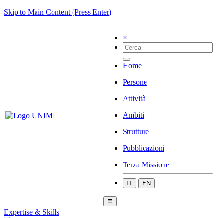
Skip to Main Content (Press Enter)
×
Home
Persone
Attività
Ambiti
Strutture
Pubblicazioni
Terza Missione
IT
EN
☰
Expertise & Skills