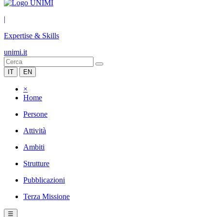
|
Expertise & Skills
unimi.it
IT
EN
×
Home
Persone
Attività
Ambiti
Strutture
Pubblicazioni
Terza Missione
☰