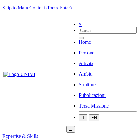
Skip to Main Content (Press Enter)
×
Home
Persone
Attività
Ambiti
Strutture
Pubblicazioni
Terza Missione
IT
EN
☰
Expertise & Skills