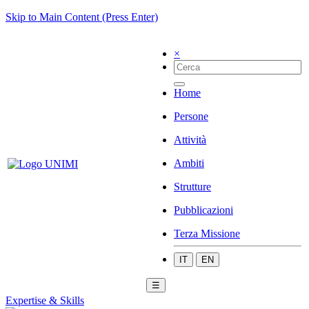
Skip to Main Content (Press Enter)
×
Home
Persone
Attività
Ambiti
Strutture
Pubblicazioni
Terza Missione
IT
EN
☰
Expertise & Skills