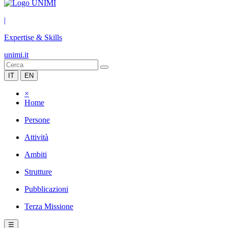
|
Expertise & Skills
unimi.it
IT
EN
×
Home
Persone
Attività
Ambiti
Strutture
Pubblicazioni
Terza Missione
☰