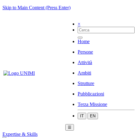
Skip to Main Content (Press Enter)
×
Home
Persone
Attività
Ambiti
Strutture
Pubblicazioni
Terza Missione
IT
EN
☰
Expertise & Skills