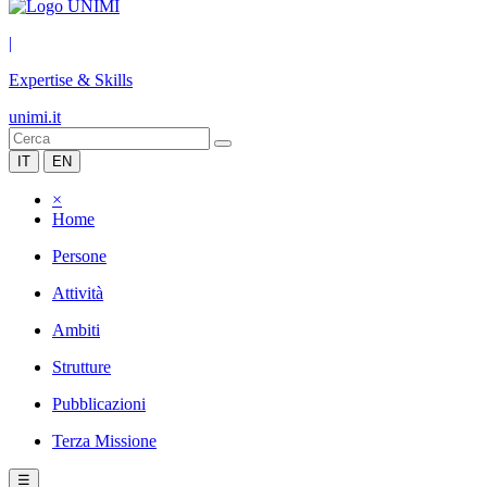
|
Expertise & Skills
unimi.it
IT
EN
×
Home
Persone
Attività
Ambiti
Strutture
Pubblicazioni
Terza Missione
☰