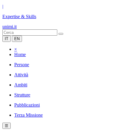
|
Expertise & Skills
unimi.it
IT
EN
×
Home
Persone
Attività
Ambiti
Strutture
Pubblicazioni
Terza Missione
☰