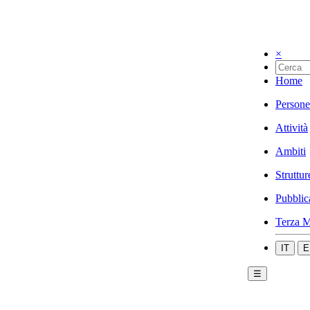
×
Home
Persone
Attività
Ambiti
Struttur
Pubblic
Terza M
IT
E
☰