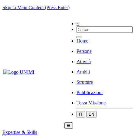
Skip to Main Content (Press Enter)
×
Home
Persone
Attività
Ambiti
Strutture
Pubblicazioni
Terza Missione
IT
EN
☰
Expertise & Skills