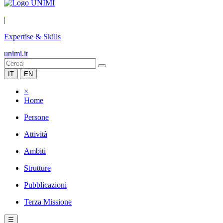
|
Expertise & Skills
unimi.it
IT
EN
×
Home
Persone
Attività
Ambiti
Strutture
Pubblicazioni
Terza Missione
☰