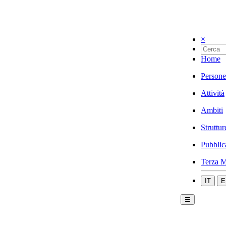
×
Home
Persone
Attività
Ambiti
Struttur
Pubblic
Terza M
IT
E
☰