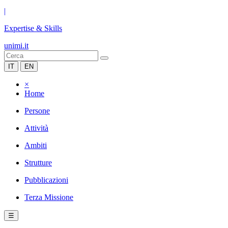
|
Expertise & Skills
unimi.it
IT
EN
×
Home
Persone
Attività
Ambiti
Strutture
Pubblicazioni
Terza Missione
☰