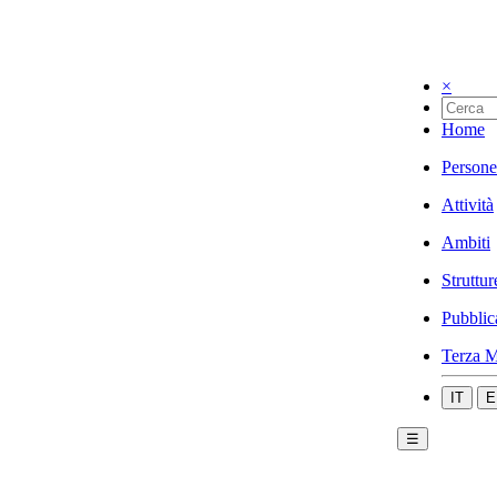
×
Home
Persone
Attività
Ambiti
Struttur
Pubblic
Terza M
IT
E
☰