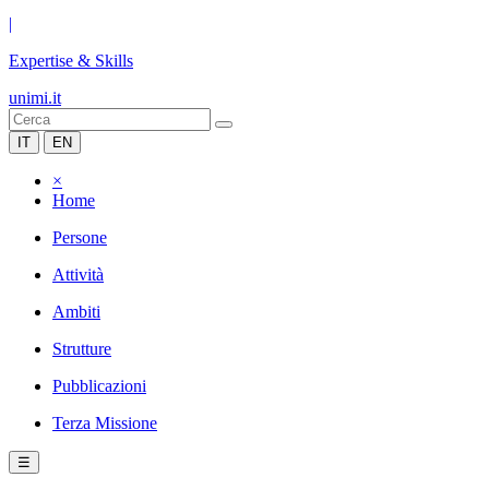
|
Expertise & Skills
unimi.it
IT
EN
×
Home
Persone
Attività
Ambiti
Strutture
Pubblicazioni
Terza Missione
☰