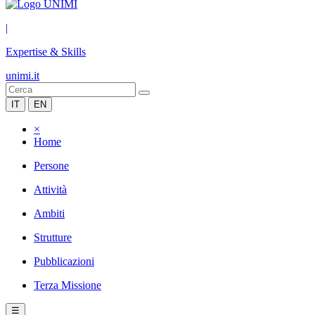
|
Expertise & Skills
unimi.it
IT
EN
×
Home
Persone
Attività
Ambiti
Strutture
Pubblicazioni
Terza Missione
☰