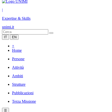
|
Expertise & Skills
unimi.it
IT
EN
×
Home
Persone
Attività
Ambiti
Strutture
Pubblicazioni
Terza Missione
☰