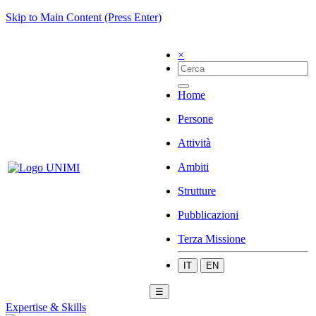
Skip to Main Content (Press Enter)
×
Home
Persone
Attività
Ambiti
Strutture
Pubblicazioni
Terza Missione
IT
EN
☰
Expertise & Skills