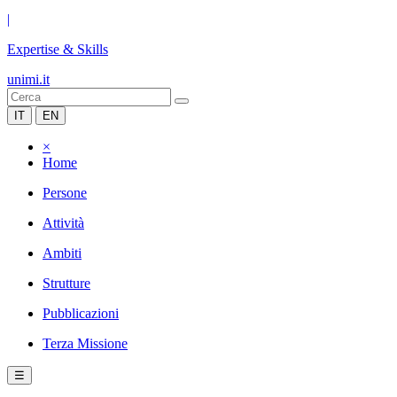
|
Expertise & Skills
unimi.it
IT
EN
×
Home
Persone
Attività
Ambiti
Strutture
Pubblicazioni
Terza Missione
☰