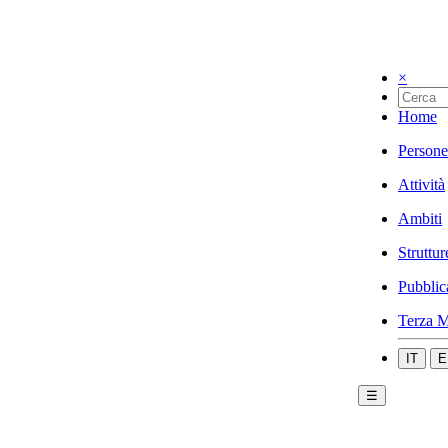
×
Home
Persone
Attività
Ambiti
Struttur
Pubblic
Terza M
IT
E
☰