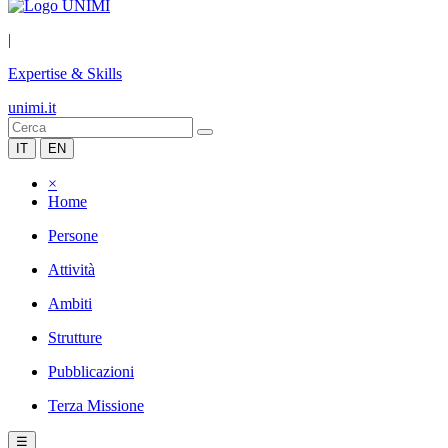
|
Expertise & Skills
unimi.it
IT
EN
×
Home
Persone
Attività
Ambiti
Strutture
Pubblicazioni
Terza Missione
☰