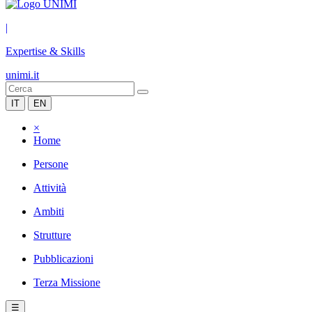
|
Expertise & Skills
unimi.it
IT
EN
×
Home
Persone
Attività
Ambiti
Strutture
Pubblicazioni
Terza Missione
☰