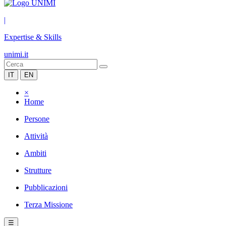
|
Expertise & Skills
unimi.it
IT
EN
×
Home
Persone
Attività
Ambiti
Strutture
Pubblicazioni
Terza Missione
☰