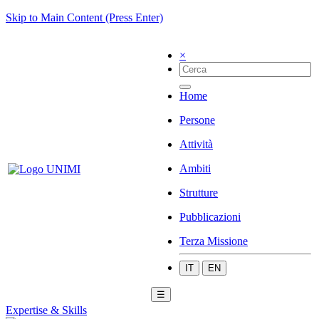
Skip to Main Content (Press Enter)
×
Home
Persone
Attività
Ambiti
Strutture
Pubblicazioni
Terza Missione
IT
EN
☰
Expertise & Skills