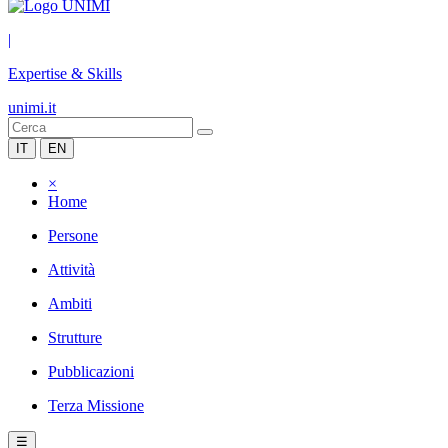
|
Expertise & Skills
unimi.it
IT
EN
×
Home
Persone
Attività
Ambiti
Strutture
Pubblicazioni
Terza Missione
☰