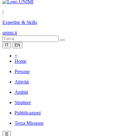
|
Expertise & Skills
unimi.it
IT
EN
×
Home
Persone
Attività
Ambiti
Strutture
Pubblicazioni
Terza Missione
☰