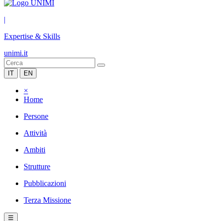
|
Expertise & Skills
unimi.it
IT
EN
×
Home
Persone
Attività
Ambiti
Strutture
Pubblicazioni
Terza Missione
☰