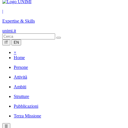
|
Expertise & Skills
unimi.it
IT
EN
×
Home
Persone
Attività
Ambiti
Strutture
Pubblicazioni
Terza Missione
☰