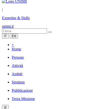
|
Expertise & Skills
unimi.it
IT
EN
×
Home
Persone
Attività
Ambiti
Strutture
Pubblicazioni
Terza Missione
☰