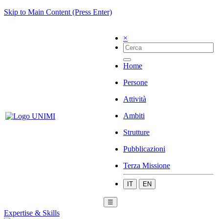
Skip to Main Content (Press Enter)
×
Home
Persone
Attività
Ambiti
Strutture
Pubblicazioni
Terza Missione
IT
EN
☰
Expertise & Skills