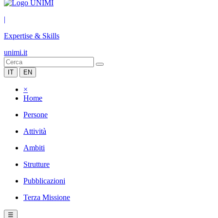
|
Expertise & Skills
unimi.it
IT
EN
×
Home
Persone
Attività
Ambiti
Strutture
Pubblicazioni
Terza Missione
☰