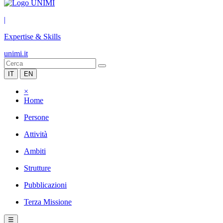
|
Expertise & Skills
unimi.it
IT
EN
×
Home
Persone
Attività
Ambiti
Strutture
Pubblicazioni
Terza Missione
☰