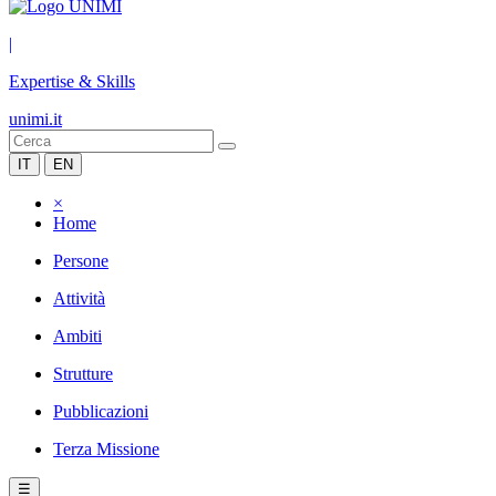
|
Expertise & Skills
unimi.it
IT
EN
×
Home
Persone
Attività
Ambiti
Strutture
Pubblicazioni
Terza Missione
☰