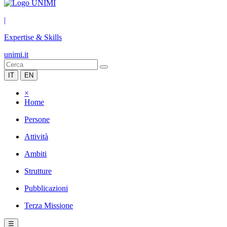
|
Expertise & Skills
unimi.it
IT
EN
×
Home
Persone
Attività
Ambiti
Strutture
Pubblicazioni
Terza Missione
☰