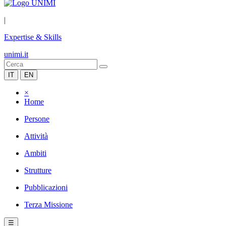
|
Expertise & Skills
unimi.it
IT
EN
×
Home
Persone
Attività
Ambiti
Strutture
Pubblicazioni
Terza Missione
☰